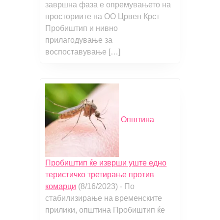
завршна фаза е опремувањето на
просториите на ОО Црвен Крст
Пробиштип и нивно
прилагодување за
воспоставување […]
Општина
Пробиштип ќе изврши уште едно
теристичко третирање против
комарци
(8/16/2023)
-
По
стабилизирање на временските
прилики, општина Пробиштип ќе