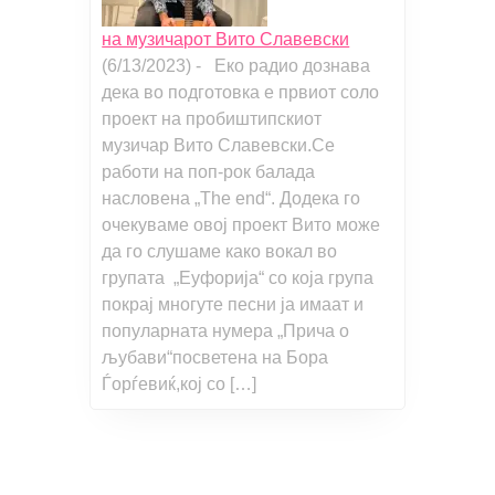
на музичарот Вито Славевски
(6/13/2023)
-
Еко радио дознава
дека во подготовка е првиот соло
проект на пробиштипскиот
музичар Вито Славевски.Се
работи на поп-рок балада
насловена „The end“. Додека го
очекуваме овој проект Вито може
да го слушаме како вокал во
групата „Еуфорија“ со која група
покрај многуте песни ја имаат и
популарната нумера „Прича о
љубави“посветена на Бора
Ѓорѓевиќ,кој со […]