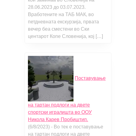
28.06.2023 до 03.07.2023.
Вработените на ТАБ МАК, во
петдневната екскурзија, првата
вечер беа сместени во Ски
центарот Копе Словенија, кој […]
Поставување
на тартан подлоги на двете
спортски игралишта во ООУ
Никола Карев Пробиштип.
(6/8/2023)
-
Во тек е поставување
на тартан подлоги на двете