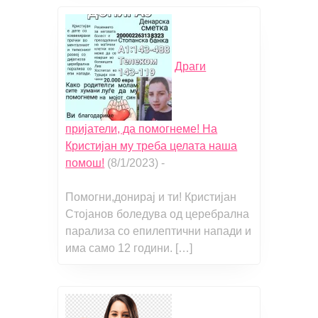
Драги
пријатели, да помогнеме! На
Кристијан му треба целата наша
помош!
(8/1/2023)
-
Помогни,донирај и ти! Кристијан
Стојанов боледува од церебрална
парализа со епилептични напади и
има само 12 години. […]