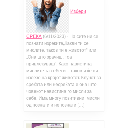
Избери
СРЕЌА
(6/11/2023)
-
На сите ни се
познати изреките„Какви ти се
мислите, таков ти е животот“ или
„Она што зрачиш, тоа
привлекуваш“. Како навистина
мислите за себеси – таков и ќе ви
излезе на крајот животот. Клучот за
среќата или несреќата е она што
човекот навистина го мисли за
себе. Има многу позитивни мисли
од познати и непознати […]