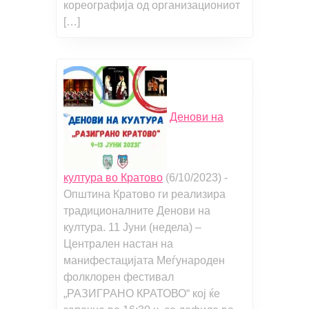
кореографија од организациониот
[…]
Денови на
култура во Кратово
(6/10/2023)
-
Општина Кратово ги реализира
традиционалните Денови на
култура. 11 Јуни (недела) –
Централен настан на
манифестацијата Меѓународен
фолклорен фестивал
„РАЗИГРАНО КРАТОВО“ кој ќе