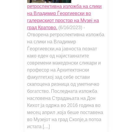
ретроспективна изложба на слики
на Владимир Ѓеоргиевски во
галерискиот простор на Музеј на
град Кратово.
(6/16/2023)
-
Отворена ретроспективна изложба
на слики на Владимир
Ѓеоргиевски,на јавноста познат
како еден од најистакнатите
современи македонски сликари и
професор на Архитектонски
факултет,кој зад себе остави
скапоцена ризница од уметничко
богатство. Последната изложба
насловена Страдањата на Дон
Кихот ја одржа во 2016 година во
месец април ,која беше поставена
во Музејот на град Скопје,а потоа
истата […]