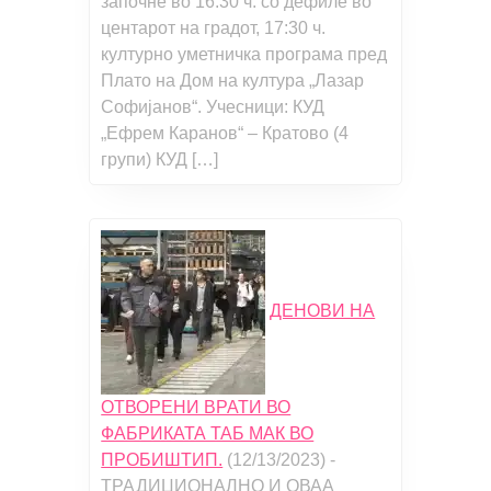
започне во 16:30 ч. со дефиле во
центарот на градот, 17:30 ч.
културно уметничка програма пред
Плато на Дом на култура „Лазар
Софијанов“. Учесници: КУД
„Ефрем Каранов“ – Кратово (4
групи) КУД […]
ДЕНОВИ НА
ОТВОРЕНИ ВРАТИ ВО
ФАБРИКАТА ТАБ МАК ВО
ПРОБИШТИП.
(12/13/2023)
-
ТРАДИЦИОНАЛНО И ОВАА