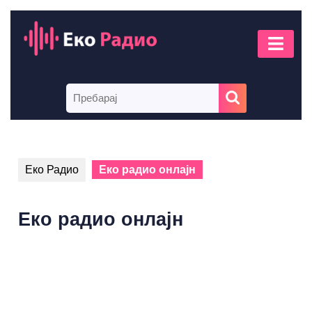
Skip
to
Op
content
But
Skip
to
Search
content
for:
Еко Радио
Еко радио онлајн
Еко радио онлајн