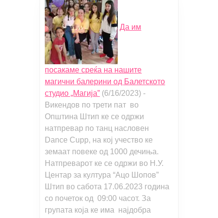
Да им
посакаме среќа на нашите
магични балерини од Балетското
студио „Магија”
(6/16/2023)
-
Викендов по трети пат во
Општина Штип ке се одржи
натпревар по танц насловен
Dance Cupp, на кој учество ке
земаат повеке од 1000 дечиња.
Натпреварот ке се одржи во Н.У.
Центар за култура “Ацо Шопов”
Штип во сабота 17.06.2023 година
со почеток од 09:00 часот. За
групата која ке има најдобра