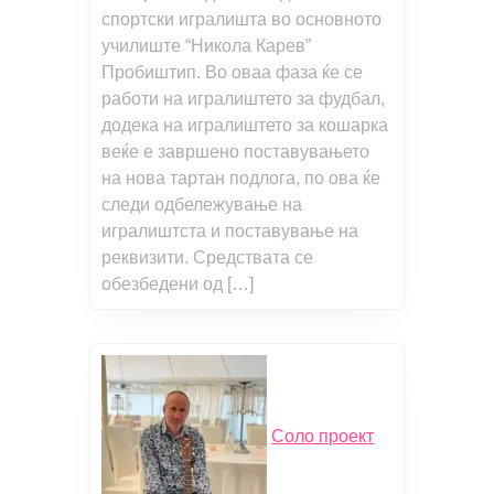
спортски игралишта во основното
училиште “Никола Карев”
Пробиштип. Во оваа фаза ќе се
работи на игралиштето за фудбал,
додека на игралиштето за кошарка
веќе е завршено поставувањето
на нова тартан подлога, по ова ќе
следи одбележување на
игралиштста и поставување на
реквизити. Средствата се
обезбедени од […]
Соло проект