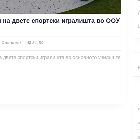
 на двете спортски игралишта во ООУ
авување
н
а
0 Comment
|
21:50
вски
ги
на двете спортски игралишта во основното училиште
ски
лишта
ла
иштип.