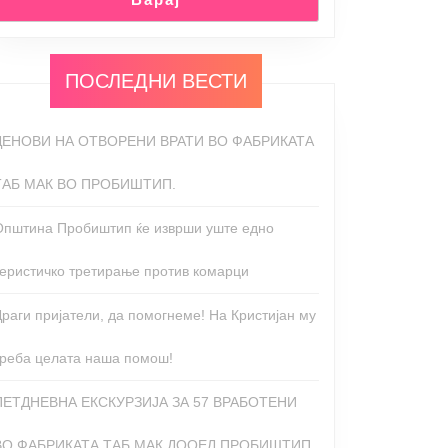
ПОСЛЕДНИ ВЕСТИ
ДЕНОВИ НА ОТВОРЕНИ ВРАТИ ВО ФАБРИКАТА
ТАБ МАК ВО ПРОБИШТИП.
Општина Пробиштип ќе изврши уште едно
теристичко третирање против комарци
Драги пријатели, да помогнеме! На Кристијан му
треба целата наша помош!
ПЕТДНЕВНА ЕКСКУРЗИЈА ЗА 57 ВРАБОТЕНИ
ВО ФАБРИКАТА ТАБ МАК ДООЕЛ ПРОБИШТИП