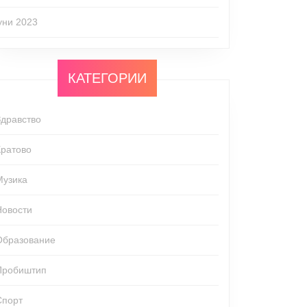
јуни 2023
КАТЕГОРИИ
Здравство
Кратово
Музика
Новости
Образование
Пробиштип
Спорт