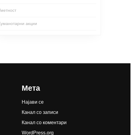
Уметност
Хуманотарни акции
Мета
Најави се
Канал со записи
Канал со коментари
WordPress.org