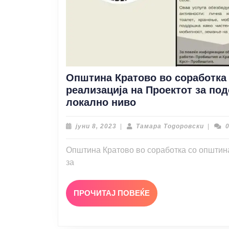
Општина Кратово во соработка
реализација на Проектот за по
Општина
локално ниво
Кратово
во
јуни
Тамар
јуни 8, 2023
|
Тамара Тодоровски
|
8,
Тодоро
соработка
2023
со
Општина Кратово во соработка со општин
општина
за
Пробиштип
е
ПРОЧИТАЈ
ПРОЧИТАЈ ПОВЕЌЕ
во
ПОВЕЌЕ
фаза
на