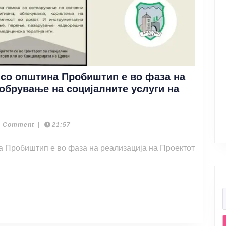
 со општина Пробиштип е во фаза на
добрување на социјалните услуги на
а
0 Comment
|
21:57
вски
а Пробиштип е во фаза на реализација на Проектот