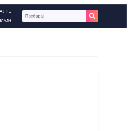
АЈ НЕ
Search
for:
НЛАЈН