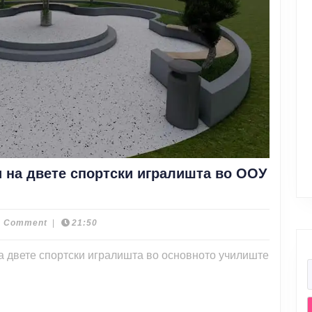
 на двете спортски игралишта во ООУ
авување
н
а
0 Comment
|
21:50
вски
ги
на двете спортски игралишта во основното училиште
ски
лишта