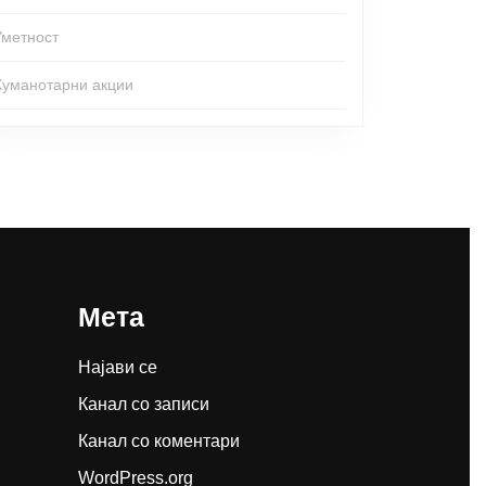
Уметност
Хуманотарни акции
Мета
Најави се
Канал со записи
Канал со коментари
WordPress.org