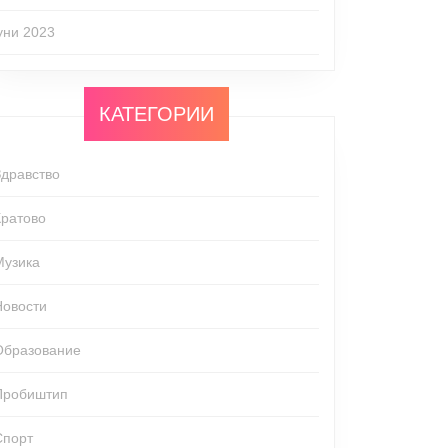
јуни 2023
КАТЕГОРИИ
Здравство
Кратово
Музика
Новости
Образование
Пробиштип
Спорт