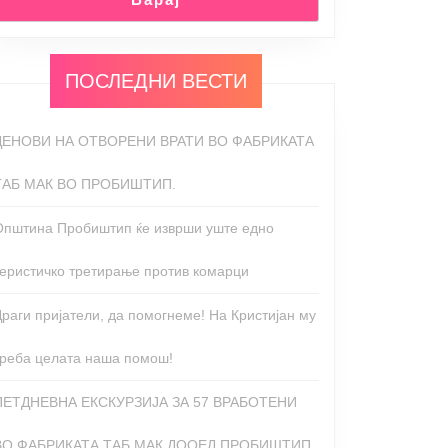
ПОСЛЕДНИ ВЕСТИ
ДЕНОВИ НА ОТВОРЕНИ ВРАТИ ВО ФАБРИКАТА
ТАБ МАК ВО ПРОБИШТИП.
Општина Пробиштип ќе изврши уште едно
теристичко третирање против комарци
Драги пријатели, да помогнеме! На Кристијан му
треба целата наша помош!
ПЕТДНЕВНА ЕКСКУРЗИЈА ЗА 57 ВРАБОТЕНИ
ВО ФАБРИКАТА ТАБ МАК ДООЕЛ ПРОБИШТИП