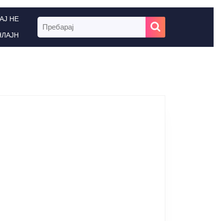
АЈ НЕ
Search
for:
НЛАЈН